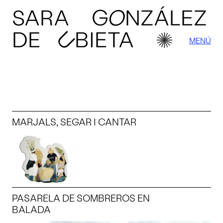
SARA
G
O
NZÁLEZ
U
DE
BIETA
MENÚ
MARJALS, SEGAR I CANTAR
PASARELA DE SOMBREROS EN
BALADA